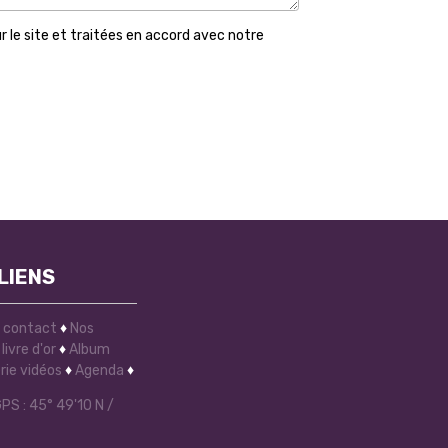
r le site et traitées en accord avec notre
LIENS
e contact
♦
Nos
livre d'or
♦
Album
rie vidéos
♦
Agenda
♦
S : 45° 49'10 N /