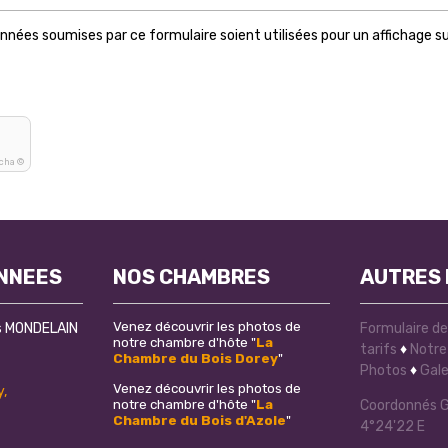
nées soumises par ce formulaire soient utilisées pour un affichage su
tcha ©
NNEES
NOS CHAMBRES
AUTRES 
Venez découvrir les photos de
es MONDELAIN
Formulaire d
notre chambre d'hôte "
La
tarifs
♦
Notre 
Chambre du Bois Dorey
"
Photos
♦
Gale
Venez découvrir les photos de
,
notre chambre d'hôte "
La
Coordonnés GP
Chambre du Bois d'Azole
"
4°24'22 E