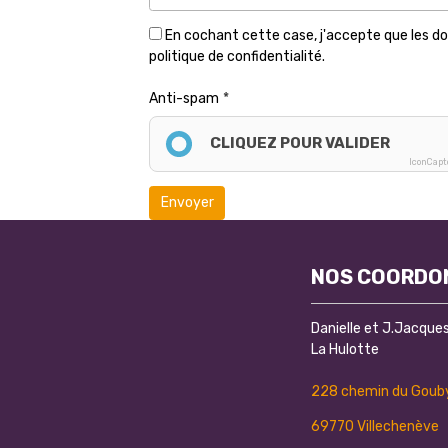
En cochant cette case, j'accepte que les don
politique de confidentialité.
Anti-spam
CLIQUEZ POUR VALIDER
IconCap
Envoyer
NOS COORDO
Danielle et J.Jacqu
La Hulotte
228 chemin du Gouby
69770 Villechenève