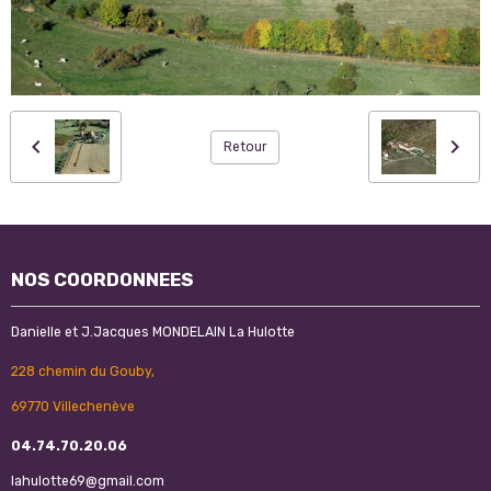
Retour
NOS COORDONNEES
Danielle et J.Jacques MONDELAIN La Hulotte
228 chemin du Gouby,
69770 Villechenève
04.74.70.20.06
lahulotte69@gmail.com