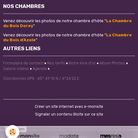
NOS CHAMBRES
Venez découvrir les photos de notre chambre d'hôte "
La Chambre
du Bois Dorey
"
Venez découvrir les photos de notre chambre d'hôte "
La Chambre
du Bois d'Azole
"
AUTRES LIENS
Formulaire de contact
♦
Nos tarifs
♦
Notre livre d'or
♦
Album Photos
♦
Galerie vidéos
♦
Agenda
♦
Coordonnés GPS : 45° 49'10 N / 4°24'22 E
Créer un site internet avec e-monsite
Signaler un contenu illicite sur ce site
SPONSORS
Gestion des cookies