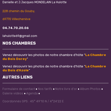
Danielle et J.Jacques MONDELAIN La Hulotte
228 chemin du Gouby,
69770 Villechenève
04.74.70.20.06
lahulotte69@gmail.com
NOS CHAMBRES
Venez découvrir les photos de notre chambre d'hôte "
La Chambre
du Bois Dorey
"
Venez découvrir les photos de notre chambre d'hôte "
La Chambre
du Bois d'Azole
"
AUTRES LIENS
Formulaire de contact
♦
Nos tarifs
♦
Notre livre d'or
♦
Album Photos
♦
Galerie vidéos
♦
Agenda
♦
Coordonnés GPS : 45° 49'10 N / 4°24'22 E