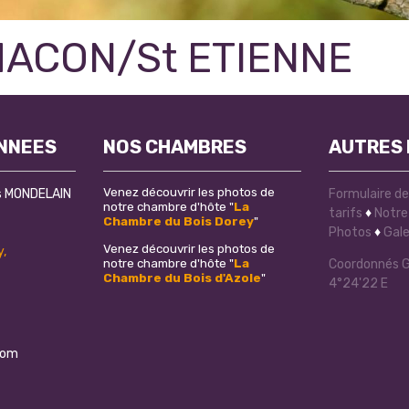
MACON/St ETIENNE
NNEES
NOS CHAMBRES
AUTRES 
Venez découvrir les photos de
es MONDELAIN
Formulaire d
notre chambre d'hôte "
La
tarifs
♦
Notre 
Chambre du Bois Dorey
"
Photos
♦
Gale
Venez découvrir les photos de
,
notre chambre d'hôte "
La
Coordonnés GP
Chambre du Bois d'Azole
"
4°24'22 E
com