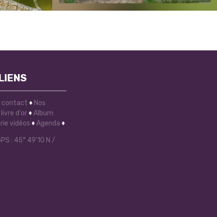
LIENS
e contact
♦
Nos
livre d'or
♦
Album
rie vidéos
♦
Agenda
♦
S : 45° 49'10 N /